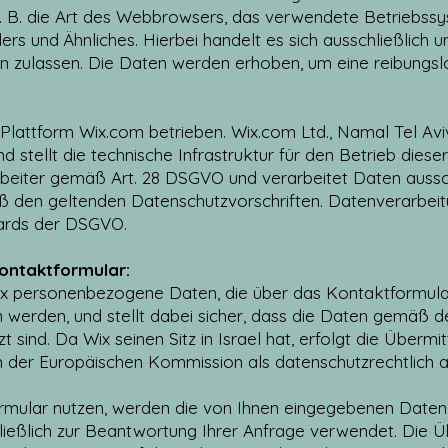
 z. B. die Art des Webbrowsers, das verwendete Betrieb
ers und Ähnliches. Hierbei handelt es sich ausschließlich 
n zulassen. Die Daten werden erhoben, um eine reibungsl
lattform Wix.com betrieben. Wix.com Ltd., Namal Tel Aviv St
nd stellt die technische Infrastruktur für den Betrieb dies
arbeiter gemäß Art. 28 DSGVO und verarbeitet Daten aussc
den geltenden Datenschutzvorschriften. Datenverarbeitu
dards der DSGVO.
ontaktformular:
Wix personenbezogene Daten, die über das Kontaktformula
 werden, und stellt dabei sicher, dass die Daten gemäß 
 sind. Da Wix seinen Sitz in Israel hat, erfolgt die Übermi
on der Europäischen Kommission als datenschutzrechtlich 
rmular nutzen, werden die von Ihnen eingegebenen Daten
ließlich zur Beantwortung Ihrer Anfrage verwendet. Die Ü