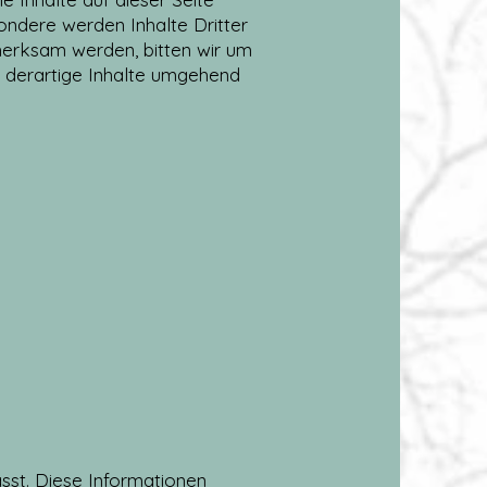
ondere werden Inhalte Dritter
merksam werden, bitten wir um
 derartige Inhalte umgehend
sst. Diese Informationen