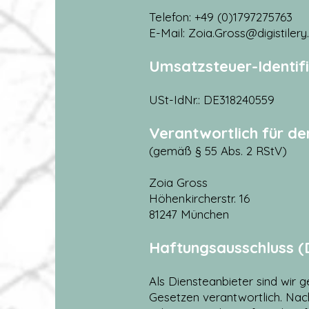
Telefon
: +49 (0)1797275763
E-Mail: Zoia.Gross@digistiler
Umsatzsteuer-Identi
USt-IdNr.: DE318240559
Verantwortlich für den
(gemäß § 55 Abs. 2 RStV)
Zoia Gross
Höhenkircherstr. 16
81247 München
Haftungsausschluss (
Als Diensteanbieter sind wir 
Gesetzen verantwortlich. Nach 