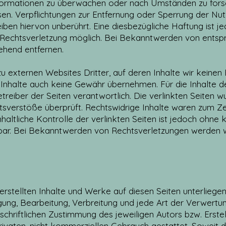
formationen zu überwachen oder nach Umständen zu forsc
isen. Verpflichtungen zur Entfernung oder Sperrung der N
ben hiervon unberührt. Eine diesbezügliche Haftung ist j
n Rechtsverletzung möglich. Bei Bekanntwerden von ents
ehend entfernen.
u externen Websites Dritter, auf deren Inhalte wir keinen 
Inhalte auch keine Gewähr übernehmen. Für die Inhalte der 
etreiber der Seiten verantwortlich. Die verlinkten Seiten 
sverstöße überprüft. Rechtswidrige Inhalte waren zum Zei
haltliche Kontrolle der verlinkten Seiten ist jedoch ohne
bar. Bei Bekanntwerden von Rechtsverletzungen werden w
 erstellten Inhalte und Werke auf diesen Seiten unterlieg
igung, Bearbeitung, Verbreitung und jede Art der Verwert
schriftlichen Zustimmung des jeweiligen Autors bzw. Erst
privaten, nicht kommerziellen Gebrauch gestattet. Soweit di