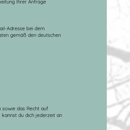
rbeitung Ihrer Anfrage
Mail-Adresse bei dem
 Daten gemäß den deutschen
n sowie das Recht auf
kannst du dich jederzeit an