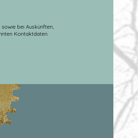
sowie bei Auskünften,
annten Kontaktdaten.