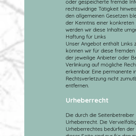
oder gespeicherte fremde In
rechtswidrige Tätigkeit hinwe
den allgemeinen Gesetzen blei
der Kenntnis einer konkrete
werden wir diese Inhalte umg
Haftung für Links
Unser Angebot enthält Links z
können wir für diese fremden 
der jeweilige Anbieter oder B
Verlinkung auf mögliche Recht
erkennbar. Eine permanente in
Rechtsverletzung nicht zumut
entfernen.
Urheberrecht
Die durch die Seitenbetreiber
Urheberrecht. Die Vervielfält
Urheberrechtes bedürfen der 
dieser Seite sind nur für den 